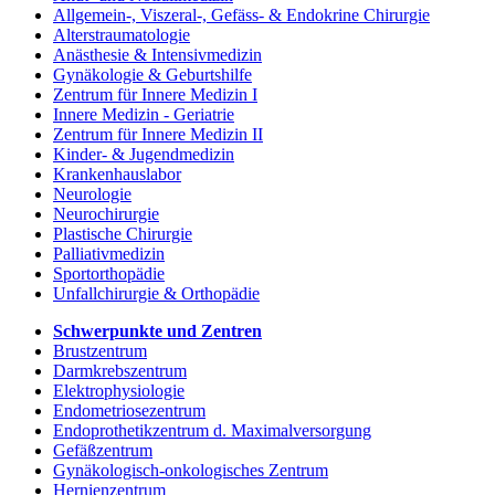
Allgemein-, Viszeral-, Gefäss- & Endokrine Chirurgie
Alterstraumatologie
Anästhesie & Intensivmedizin
Gynäkologie & Geburtshilfe
Zentrum für Innere Medizin I
Innere Medizin - Geriatrie
Zentrum für Innere Medizin II
Kinder- & Jugendmedizin
Krankenhauslabor
Neurologie
Neurochirurgie
Plastische Chirurgie
Palliativmedizin
Sportorthopädie
Unfallchirurgie & Orthopädie
Schwerpunkte und Zentren
Brustzentrum
Darmkrebszentrum
Elektrophysiologie
Endometriosezentrum
Endoprothetikzentrum d. Maximalversorgung
Gefäßzentrum
Gynäkologisch-onkologisches Zentrum
Hernienzentrum