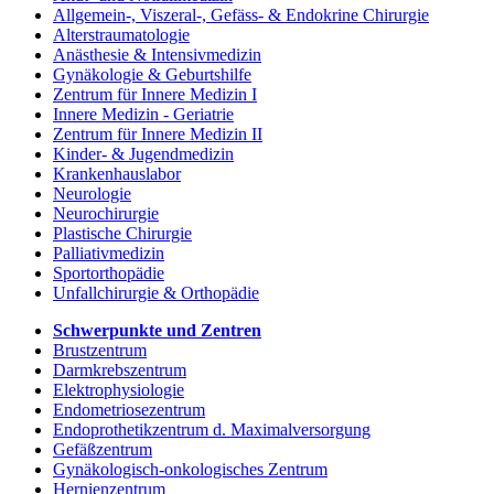
Allgemein-, Viszeral-, Gefäss- & Endokrine Chirurgie
Alterstraumatologie
Anästhesie & Intensivmedizin
Gynäkologie & Geburtshilfe
Zentrum für Innere Medizin I
Innere Medizin - Geriatrie
Zentrum für Innere Medizin II
Kinder- & Jugendmedizin
Krankenhauslabor
Neurologie
Neurochirurgie
Plastische Chirurgie
Palliativmedizin
Sportorthopädie
Unfallchirurgie & Orthopädie
Schwerpunkte und Zentren
Brustzentrum
Darmkrebszentrum
Elektrophysiologie
Endometriosezentrum
Endoprothetikzentrum d. Maximalversorgung
Gefäßzentrum
Gynäkologisch-onkologisches Zentrum
Hernienzentrum