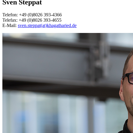
Sven Steppat
Telefon: +49 (0)8026 393-4366
Telefax: +49 (0)8026 393-4655
E-Mail:
sven.steppat(at)khagatharied.de