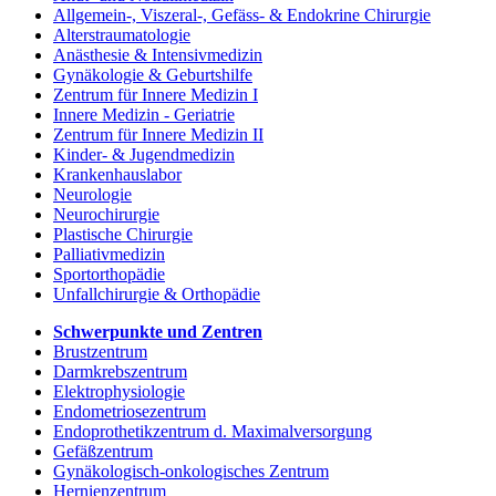
Allgemein-, Viszeral-, Gefäss- & Endokrine Chirurgie
Alterstraumatologie
Anästhesie & Intensivmedizin
Gynäkologie & Geburtshilfe
Zentrum für Innere Medizin I
Innere Medizin - Geriatrie
Zentrum für Innere Medizin II
Kinder- & Jugendmedizin
Krankenhauslabor
Neurologie
Neurochirurgie
Plastische Chirurgie
Palliativmedizin
Sportorthopädie
Unfallchirurgie & Orthopädie
Schwerpunkte und Zentren
Brustzentrum
Darmkrebszentrum
Elektrophysiologie
Endometriosezentrum
Endoprothetikzentrum d. Maximalversorgung
Gefäßzentrum
Gynäkologisch-onkologisches Zentrum
Hernienzentrum