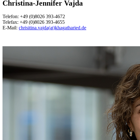
Christina-Jennifer Vajda
Telefon: +49 (0)8026 393-4672
Telefax: +49 (0)8026 393-4655
E-Mail:
chrisitina.vajda(at)khagatharied.de