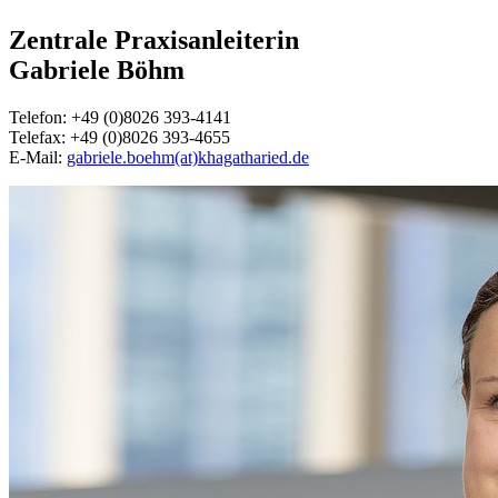
Zentrale Praxisanleiterin
Gabriele Böhm
Telefon: +49 (0)8026 393-4141
Telefax: +49 (0)8026 393-4655
E-Mail:
gabriele.boehm(at)khagatharied.de