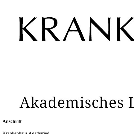
Anschrift
Krankenhaus Agatharied