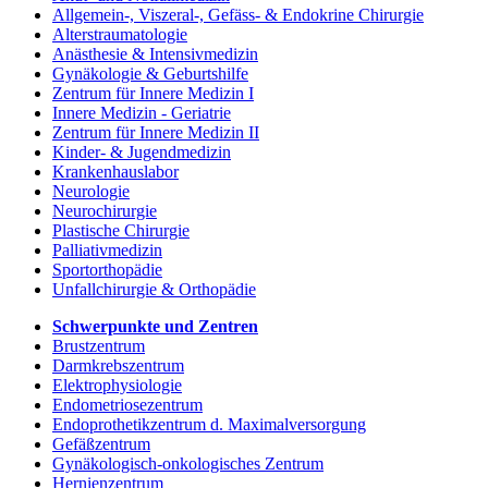
Allgemein-, Viszeral-, Gefäss- & Endokrine Chirurgie
Alterstraumatologie
Anästhesie & Intensivmedizin
Gynäkologie & Geburtshilfe
Zentrum für Innere Medizin I
Innere Medizin - Geriatrie
Zentrum für Innere Medizin II
Kinder- & Jugendmedizin
Krankenhauslabor
Neurologie
Neurochirurgie
Plastische Chirurgie
Palliativmedizin
Sportorthopädie
Unfallchirurgie & Orthopädie
Schwerpunkte und Zentren
Brustzentrum
Darmkrebszentrum
Elektrophysiologie
Endometriosezentrum
Endoprothetikzentrum d. Maximalversorgung
Gefäßzentrum
Gynäkologisch-onkologisches Zentrum
Hernienzentrum